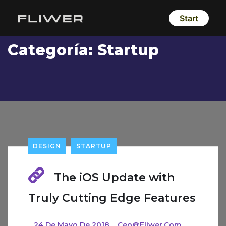
Start
Categoría:
Startup
DESIGN
STARTUP
The iOS Update with
Truly Cutting Edge Features
_
24 De Mayo De 2018
_
Ceo@fliwer.com