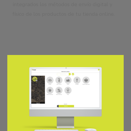
integrados los métodos de envío digital y
físico de los productos de tu tienda online.